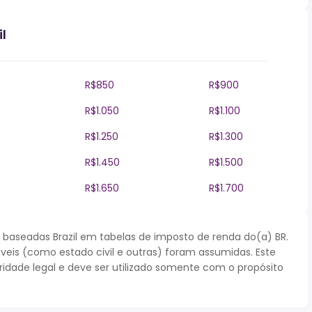
l
R$850
R$900
R$1.050
R$1.100
R$1.250
R$1.300
R$1.450
R$1.500
R$1.650
R$1.700
baseadas Brazil em tabelas de imposto de renda do(a) BR.
áveis (como estado civil e outras) foram assumidas. Este
dade legal e deve ser utilizado somente com o propósito