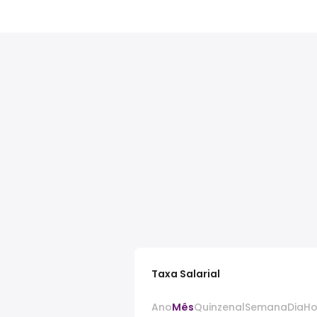
Taxa Salarial
Ano
Mês
Quinzenal
Semana
Dia
Ho