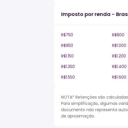
Imposto por renda - Brasi
R$750
R$800
R$950
R$1.000
R$1.150
R$1.200
R$1.350
R$1.400
R$1.550
R$1.600
NOTA* Retenções são calculadas 
Para simplificação, algumas vari
documento não representa autori
de aproximação.