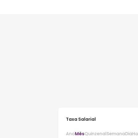
Taxa Salarial
Ano
Mês
Quinzenal
Semana
Dia
Ho