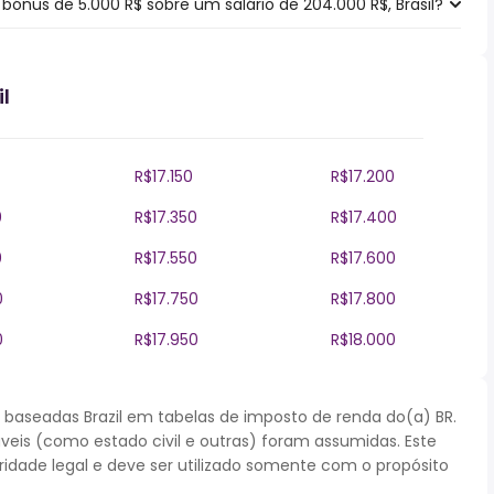
nus de 5.000 R$ sobre um salário de 204.000 R$, Brasil?
l
R$17.150
R$17.200
0
R$17.350
R$17.400
0
R$17.550
R$17.600
0
R$17.750
R$17.800
0
R$17.950
R$18.000
baseadas Brazil em tabelas de imposto de renda do(a) BR.
áveis (como estado civil e outras) foram assumidas. Este
dade legal e deve ser utilizado somente com o propósito