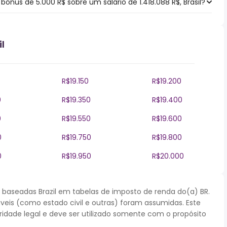
nus de 5.000 R$ sobre um salário de 1.418.088 R$, Brasil?
l
R$19.150
R$19.200
0
R$19.350
R$19.400
0
R$19.550
R$19.600
0
R$19.750
R$19.800
0
R$19.950
R$20.000
baseadas Brazil em tabelas de imposto de renda do(a) BR.
áveis (como estado civil e outras) foram assumidas. Este
dade legal e deve ser utilizado somente com o propósito