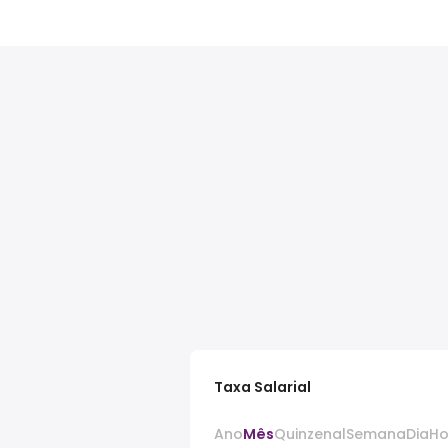
Taxa Salarial
Ano
Mês
Quinzenal
Semana
Dia
Ho