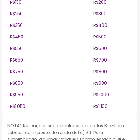
R$150
R$200
R$250
R$300
R$350
R$400
R$450
R$500
R$550
R$600
R$650
R$700
R$750
R$800
R$850
R$900
R$950
R$1.000
R$1.050
R$1.100
NOTA* Retenções são calculadas baseadas Brazil em
tabelas de imposto de renda do(a) BR. Para
simplificação, algumas variáveis (como estado civil e